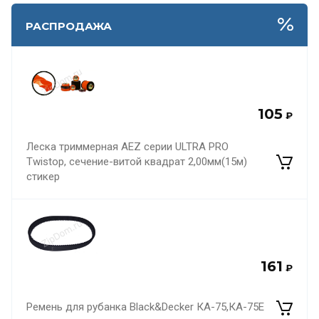
РАСПРОДАЖА
105
₽
Леска триммерная AEZ серии ULTRA PRO
Twistop, сечение-витой квадрат 2,00мм(15м)
стикер
161
₽
Ремень для рубанка Black&Decker КА-75,КА-75Е